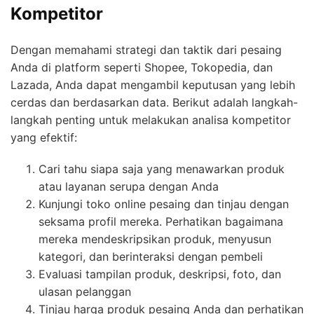
Kompetitor
Dengan memahami strategi dan taktik dari pesaing
Anda di platform seperti Shopee, Tokopedia, dan
Lazada, Anda dapat mengambil keputusan yang lebih
cerdas dan berdasarkan data. Berikut adalah langkah-
langkah penting untuk melakukan analisa kompetitor
yang efektif:
Cari tahu siapa saja yang menawarkan produk
atau layanan serupa dengan Anda
Kunjungi toko online pesaing dan tinjau dengan
seksama profil mereka. Perhatikan bagaimana
mereka mendeskripsikan produk, menyusun
kategori, dan berinteraksi dengan pembeli
Evaluasi tampilan produk, deskripsi, foto, dan
ulasan pelanggan
Tinjau harga produk pesaing Anda dan perhatikan