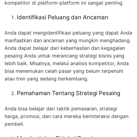
kompetitor di platform-platform ini sangat penting.
Identifikasi Peluang dan Ancaman
Anda dapat mengidentifikasi peluang yang dapat Anda
manfaatkan dan ancaman yang mungkin menghadang.
Anda dapat belajar dari keberhasilan dan kegagalan
pesaing Anda untuk merancang strategi bisnis yang
lebih baik. Misalnya, melalui analisis kompetitor, Anda
bisa menemukan celah pasar yang belum terpenuhi
atau tren yang sedang berkembang.
Pemahaman Tentang Strategi Pesaing
Anda bisa belajar dari taktik pemasaran, strategi
harga, promosi, dan cara mereka berinteraksi dengan
pembeli.