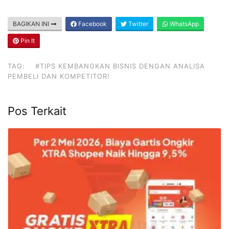
BAGIKAN INI
Facebook
Twitter
WhatsApp
Pin It
TAG:
#TIPS KEMBANGKAN BISNIS DENGAN ANALISA
PEMBELI DAN KOMPETITOR!
Pos Terkait