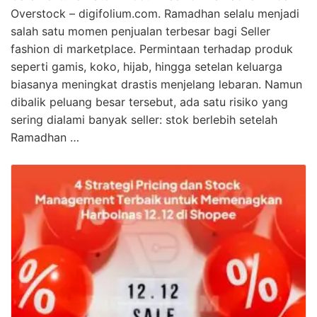
Overstock – digifolium.com. Ramadhan selalu menjadi
salah satu momen penjualan terbesar bagi Seller
fashion di marketplace. Permintaan terhadap produk
seperti gamis, koko, hijab, hingga setelan keluarga
biasanya meningkat drastis menjelang lebaran. Namun
dibalik peluang besar tersebut, ada satu risiko yang
sering dialami banyak seller: stok berlebih setelah
Ramadhan …