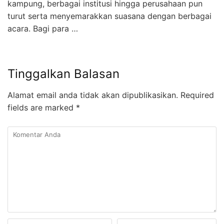
kampung, berbagai institusi hingga perusahaan pun
turut serta menyemarakkan suasana dengan berbagai
acara. Bagi para …
Tinggalkan Balasan
Alamat email anda tidak akan dipublikasikan.
Required
fields are marked
*