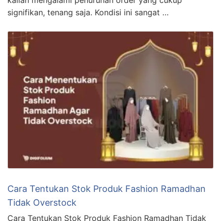
signifikan, tenang saja. Kondisi ini sangat …
Cara Tentukan Stok Produk Fashion Ramadhan
Tidak Overstock
Cara Tentukan Stok Produk Fashion Ramadhan Tidak