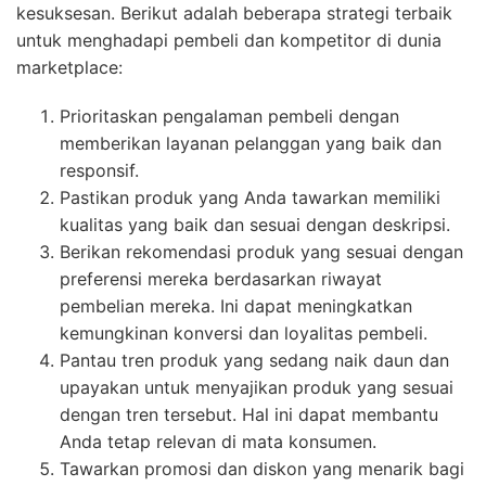
kesuksesan. Berikut adalah beberapa strategi terbaik
untuk menghadapi pembeli dan kompetitor di dunia
marketplace:
Prioritaskan pengalaman pembeli dengan
memberikan layanan pelanggan yang baik dan
responsif.
Pastikan produk yang Anda tawarkan memiliki
kualitas yang baik dan sesuai dengan deskripsi.
Berikan rekomendasi produk yang sesuai dengan
preferensi mereka berdasarkan riwayat
pembelian mereka. Ini dapat meningkatkan
kemungkinan konversi dan loyalitas pembeli.
Pantau tren produk yang sedang naik daun dan
upayakan untuk menyajikan produk yang sesuai
dengan tren tersebut. Hal ini dapat membantu
Anda tetap relevan di mata konsumen.
Tawarkan promosi dan diskon yang menarik bagi