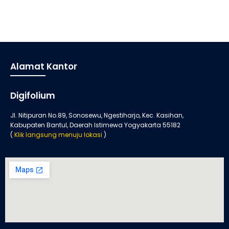
Alamat Kantor
Digifolium
Jl. Nitipuran No.89, Sonosewu, Ngestiharjo, Kec. Kasihan,
Kabupaten Bantul, Daerah Istimewa Yogyakarta 55182
(
Klik langsung menuju lokasi
)