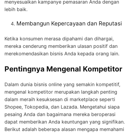
menyesuaikan kampanye pemasaran Anda dengan
lebih baik.
Membangun Kepercayaan dan Reputasi
Ketika konsumen merasa dipahami dan dihargai,
mereka cenderung memberikan ulasan positif dan
merekomendasikan bisnis Anda kepada orang lain.
Pentingnya Mengenal Kompetitor
Dalam dunia bisnis online yang semakin kompetitif,
mengenal kompetitor merupakan langkah penting
dalam meraih kesuksesan di marketplace seperti
Shopee, Tokopedia, dan Lazada. Mengetahui siapa
pesaing Anda dan bagaimana mereka beroperasi
dapat memberikan Anda keuntungan yang signifikan.
Berikut adalah beberapa alasan mengapa memahami