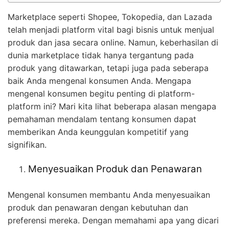
Marketplace seperti Shopee, Tokopedia, dan Lazada
telah menjadi platform vital bagi bisnis untuk menjual
produk dan jasa secara online. Namun, keberhasilan di
dunia marketplace tidak hanya tergantung pada
produk yang ditawarkan, tetapi juga pada seberapa
baik Anda mengenal konsumen Anda. Mengapa
mengenal konsumen begitu penting di platform-
platform ini? Mari kita lihat beberapa alasan mengapa
pemahaman mendalam tentang konsumen dapat
memberikan Anda keunggulan kompetitif yang
signifikan.
Menyesuaikan Produk dan Penawaran
Mengenal konsumen membantu Anda menyesuaikan
produk dan penawaran dengan kebutuhan dan
preferensi mereka. Dengan memahami apa yang dicari