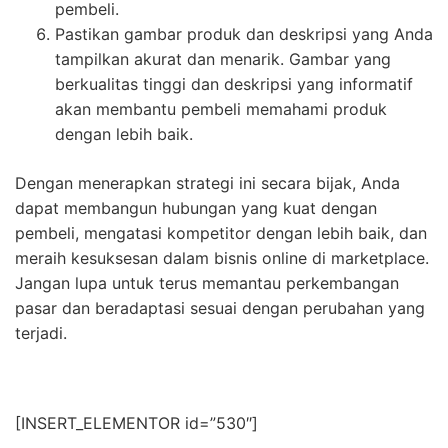
pembeli.
Pastikan gambar produk dan deskripsi yang Anda
tampilkan akurat dan menarik. Gambar yang
berkualitas tinggi dan deskripsi yang informatif
akan membantu pembeli memahami produk
dengan lebih baik.
Dengan menerapkan strategi ini secara bijak, Anda
dapat membangun hubungan yang kuat dengan
pembeli, mengatasi kompetitor dengan lebih baik, dan
meraih kesuksesan dalam bisnis online di marketplace.
Jangan lupa untuk terus memantau perkembangan
pasar dan beradaptasi sesuai dengan perubahan yang
terjadi.
[INSERT_ELEMENTOR id=”530″]