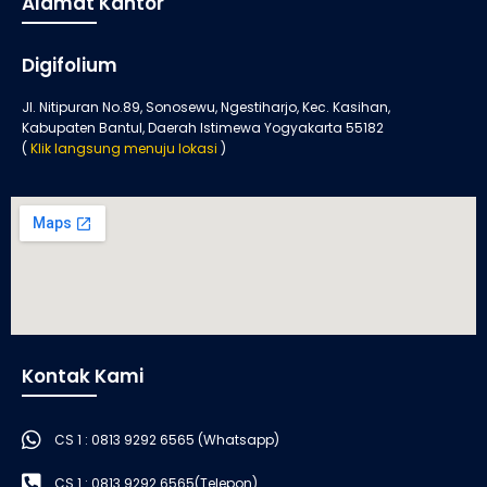
Alamat Kantor
Digifolium
Jl. Nitipuran No.89, Sonosewu, Ngestiharjo, Kec. Kasihan,
Kabupaten Bantul, Daerah Istimewa Yogyakarta 55182
(
Klik langsung menuju lokasi
)
Kontak Kami
CS 1 : 0813 9292 6565 (Whatsapp)
CS 1 : 0813 9292 6565(Telepon)