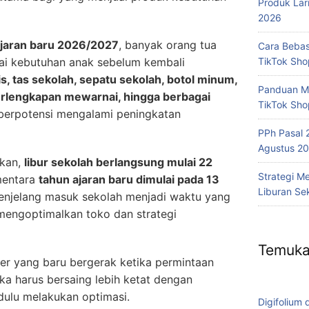
Produk Lar
2026
ajaran baru 2026/2027
, banyak orang tua
Cara Bebas
TikTok Sh
ai kebutuhan anak sebelum kembali
lis, tas sekolah, sepatu sekolah, botol minum,
Panduan Me
erlengkapan mewarnai, hingga berbagai
TikTok Sho
berpotensi mengalami peningkatan
PPh Pasal 
Agustus 20
ikan,
libur sekolah berlangsung mulai 22
Strategi M
mentara
tahun ajaran baru dimulai pada 13
Liburan Se
menjelang masuk sekolah menjadi waktu yang
 mengoptimalkan toko dan strategi
Temuka
er yang baru bergerak ketika permintaan
ka harus bersaing lebih ketat dengan
dulu melakukan optimasi.
Digifolium 