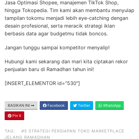
Jasa Optimasi Shopee, manajemen TikTok Shop,
hingga Tokopedia. Tim kami akan membantu menyulap
tampilan tokomu menjadi lebih eye-catching dengan
desain profesional, serta meracik strategi iklan
berbasis data agar budgetmu tidak boncos.
Jangan tunggu sampai kompetitor menyalip!
Hubungi kami sekarang dan mari kita ciptakan rekor
penjualan baru di Ramadhan tahun ini!
[INSERT_ELEMENTOR id=”530″]
BAGIKAN INI
Facebook
Twitter
WhatsApp
Pin It
TAG:
#5 STRATEGI PERSIAPAN TOKO MARKETPLACE
JELANG RAMADHAN