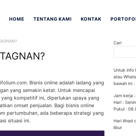
HOME
TENTANG KAMI
KONTAK
PORTOFO
STAGNAN?
Cari
 STAGNAN?
Untuk info 
atau Whats
ifolium.com. Bisnis online adalah ladang yang
bawah ini :
ngan yang semakin ketat. Untuk mencapai
Jam kerja :
yang kompetitif ini, diperlukan upaya yang
Hari : Seni
tkan omset penjualan. Bagi bisnis online
Pukul : 08
am pertumbuhan, ada beberapa strategi yang
i situasi ini.
Hari Ahad 
libur