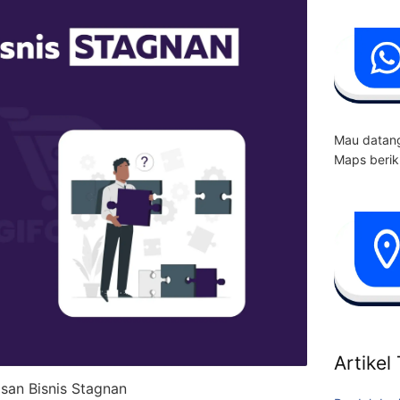
Mau datang
Maps berik
Artikel
asan Bisnis Stagnan