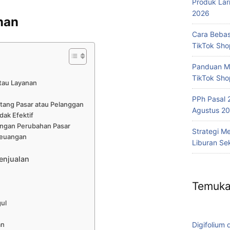
Produk Lar
2026
nan
Cara Bebas
TikTok Sh
Panduan Me
TikTok Sho
tau Layanan
PPh Pasal 
ang Pasar atau Pelanggan
Agustus 20
dak Efektif
ngan Perubahan Pasar
Strategi M
Keuangan
Liburan Se
enjualan
Temuka
gul
an
Digifolium 