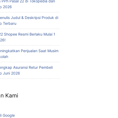
 PPh Pasal 22 di Tokopedia dan
op 2026
nulis Judul & Deskripsi Produk di
p Terbaru
22 Shopee Resmi Berlaku Mulai 1
26!
eningkatkan Penjualan Saat Musim
kolah
ngkap Asuransi Retur Pembeli
p Juni 2026
n Kami
di Google