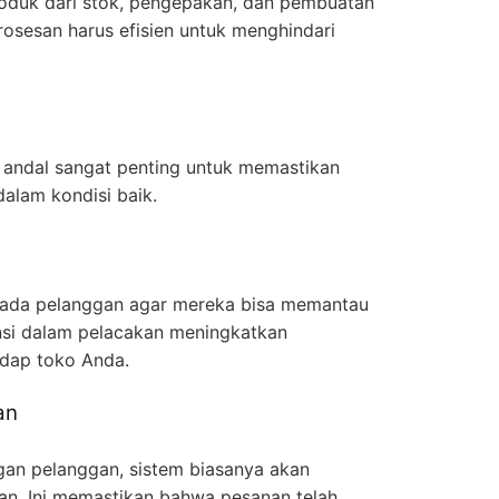
oduk dari stok, pengepakan, dan pembuatan
rosesan harus efisien untuk menghindari
 andal sangat penting untuk memastikan
dalam kondisi baik.
pada pelanggan agar mereka bisa memantau
nsi dalam pelacakan meningkatkan
dap toko Anda.
an
gan pelanggan, sistem biasanya akan
an. Ini memastikan bahwa pesanan telah