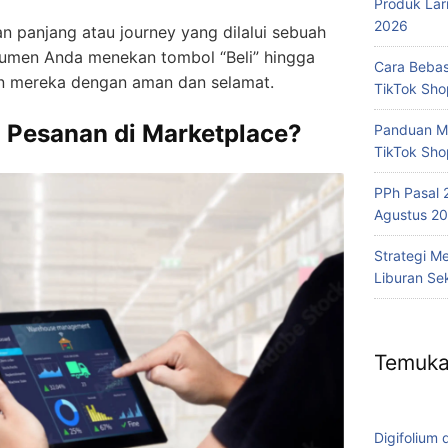
Produk Lar
2026
an panjang atau journey yang dilalui sebuah
nsumen Anda menekan tombol “Beli” hingga
Cara Bebas
gan mereka dengan aman dan selamat.
TikTok Sh
 Pesanan di Marketplace?
Panduan Me
TikTok Sho
PPh Pasal 
Agustus 20
Strategi M
Liburan Se
Temuka
Digifolium 