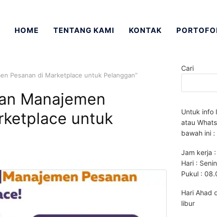
HOME
TENTANG KAMI
KONTAK
PORTOFO
Cari
en Pesanan di Marketplace untuk Pelanggan”
an Manajemen
Untuk info 
rketplace untuk
atau Whats
bawah ini :
Jam kerja :
Hari : Seni
Pukul : 08
Hari Ahad 
libur