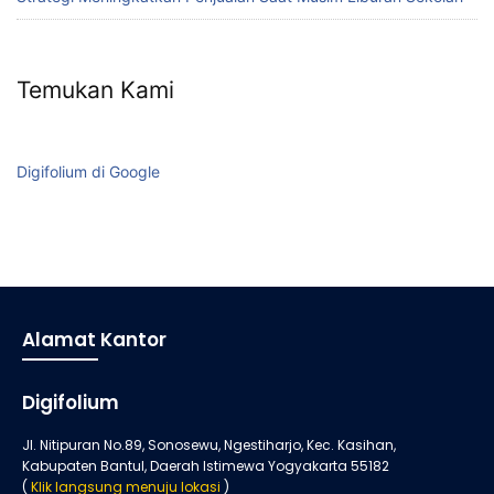
Temukan Kami
Digifolium di Google
Alamat Kantor
Digifolium
Jl. Nitipuran No.89, Sonosewu, Ngestiharjo, Kec. Kasihan,
Kabupaten Bantul, Daerah Istimewa Yogyakarta 55182
(
Klik langsung menuju lokasi
)