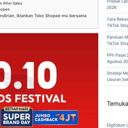
Produk Lar
n After Sales
2026
Shopee
ndirian, Iklankan Toko Shopee-mu bersama
Cara Bebas
TikTok Sh
Panduan Me
TikTok Sho
PPh Pasal 
Agustus 20
Strategi M
Liburan Se
Temuka
Digifolium 