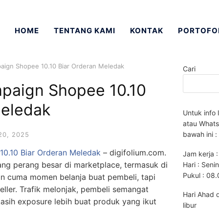
HOME
TENTANG KAMI
KONTAK
PORTOFO
paign Shopee 10.10 Biar Orderan Meledak
Cari
mpaign Shopee 10.10
Meledak
Untuk info 
atau Whats
bawah ini :
20, 2025
10.10 Biar Orderan Meledak
– digifolium.com.
Jam kerja :
jang perang besar di marketplace, termasuk di
Hari : Seni
Pukul : 08
n cuma momen belanja buat pembeli, tapi
ller. Trafik melonjak, pembeli semangat
Hari Ahad 
asih exposure lebih buat produk yang ikut
libur