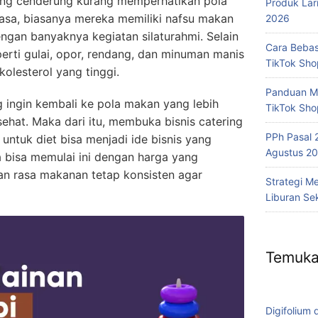
ang cenderung kurang memperhatikan pola
Produk Lar
asa, biasanya mereka memiliki nafsu makan
2026
engan banyaknya kegiatan silaturahmi. Selain
Cara Bebas
perti gulai, opor, rendang, dan minuman manis
TikTok Sh
kolesterol yang tinggi.
Panduan Me
g ingin kembali ke pola makan yang lebih
TikTok Sho
ehat. Maka dari itu, membuka bisnis catering
PPh Pasal 
ntuk diet bisa menjadi ide bisnis yang
Agustus 20
a bisa memulai ini dengan harga yang
dan rasa makanan tetap konsisten agar
Strategi M
Liburan Se
Temuka
Digifolium 