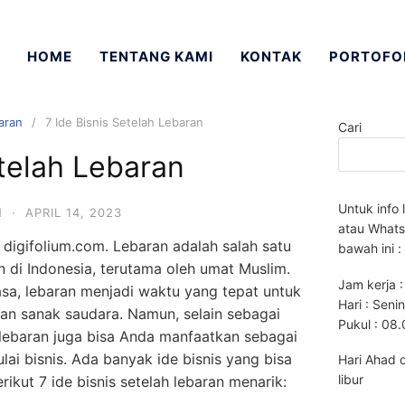
HOME
TENTANG KAMI
KONTAK
PORTOFO
aran
7 Ide Bisnis Setelah Lebaran
Cari
etelah Lebaran
Untuk info 
N
·
APRIL 14, 2023
atau Whats
 digifolium.com. Lebaran adalah salah satu
bawah ini :
 di Indonesia, terutama oleh umat Muslim.
Jam kerja :
sa, lebaran menjadi waktu yang tepat untuk
Hari : Seni
an sanak saudara. Namun, selain sebagai
Pukul : 08
lebaran juga bisa Anda manfaatkan sebagai
ai bisnis. Ada banyak ide bisnis yang bisa
Hari Ahad 
libur
rikut 7 ide bisnis setelah lebaran menarik: