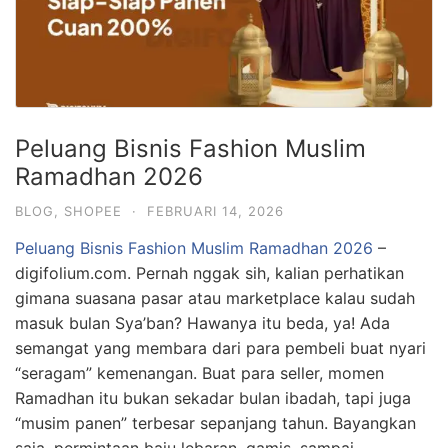
Peluang Bisnis Fashion Muslim
Ramadhan 2026
BLOG
,
SHOPEE
·
FEBRUARI 14, 2026
Peluang Bisnis Fashion Muslim Ramadhan 2026
–
digifolium.com. Pernah nggak sih, kalian perhatikan
gimana suasana pasar atau marketplace kalau sudah
masuk bulan Sya’ban? Hawanya itu beda, ya! Ada
semangat yang membara dari para pembeli buat nyari
“seragam” kemenangan. Buat para seller, momen
Ramadhan itu bukan sekadar bulan ibadah, tapi juga
“musim panen” terbesar sepanjang tahun. Bayangkan
saja, permintaan baju lebaran, gamis, sampai