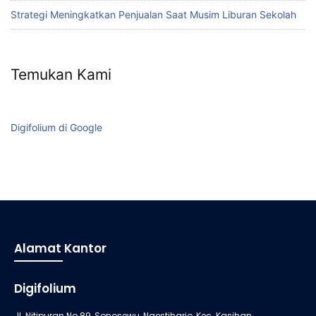
Strategi Meningkatkan Penjualan Saat Musim Liburan Sekolah
Temukan Kami
Digifolium di Google
Alamat Kantor
Digifolium
Jl. Nitipuran No.89, Sonosewu, Ngestiharjo, Kec. Kasihan,