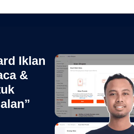
rd Iklan
aca &
tuk
ualan”