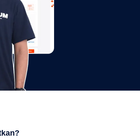
tkan?