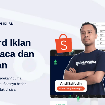
I IKLAN
d Iklan
Baca dan
an
“sedekah” cuma
d. Saatnya bedah
ak di sisa