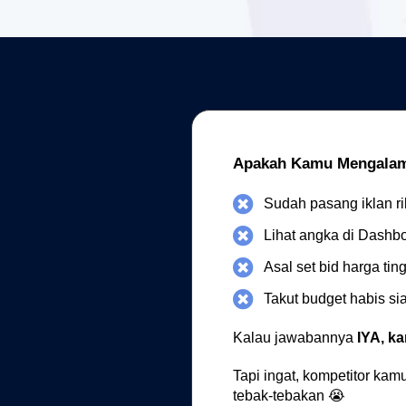
Apakah Kamu Mengalami
Sudah pasang iklan ri
Lihat angka di Dashb
Asal set bid harga ti
Takut budget habis s
Kalau jawabannya
IYA, k
Tapi ingat, kompetitor ka
tebak-tebakan 😭