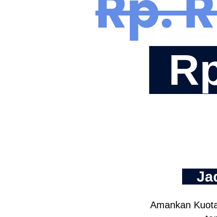
Rp. 
Rp
Ja
Amankan Kuota