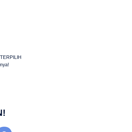
 TERPILIH
nnya!
N!