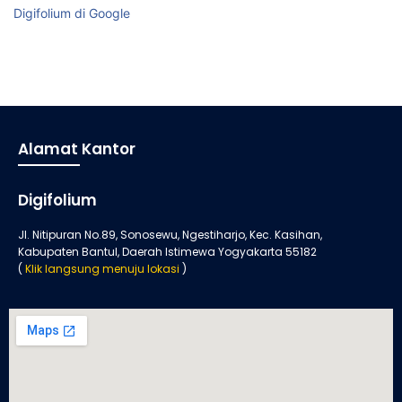
Digifolium di Google
Alamat Kantor
Digifolium
Jl. Nitipuran No.89, Sonosewu, Ngestiharjo, Kec. Kasihan,
Kabupaten Bantul, Daerah Istimewa Yogyakarta 55182
(
Klik langsung menuju lokasi
)