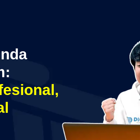
Anda
m:
esional,
al