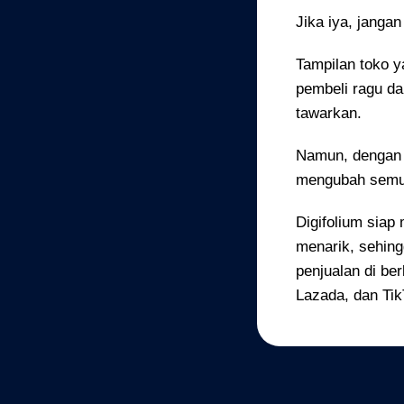
Jika iya, janga
Tampilan toko y
pembeli ragu d
tawarkan.
Namun, denga
mengubah semu
Digifolium siap
menarik, sehin
penjualan di be
Lazada, dan Tik