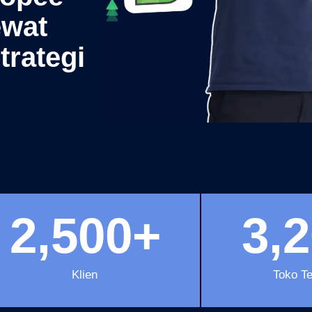
ewat
trategi
2,500
+
3,
Klien
Toko Te