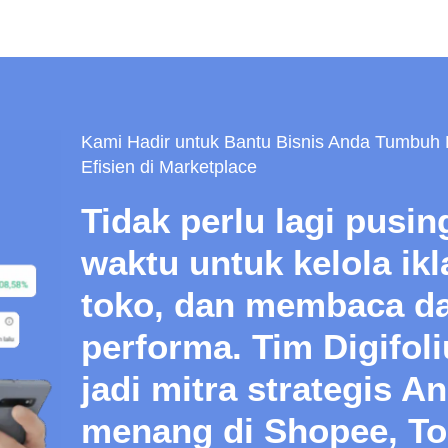
Kami Hadir untuk Bantu Bisnis Anda Tumbuh 
Efisien di Marketplace
Tidak perlu lagi pusi
waktu untuk kelola ik
toko, dan membaca d
performa. Tim Digifol
jadi mitra strategis A
menang di Shopee, To