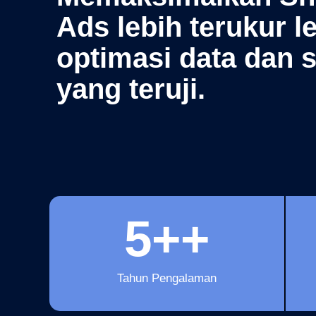
Ads lebih terukur l
optimasi data dan s
yang teruji.
5
++
Tahun Pengalaman