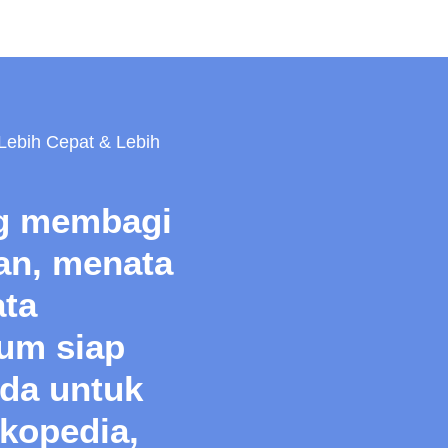
Lebih Cepat & Lebih
ng membagi
lan, menata
ata
ium siap
nda untuk
kopedia,