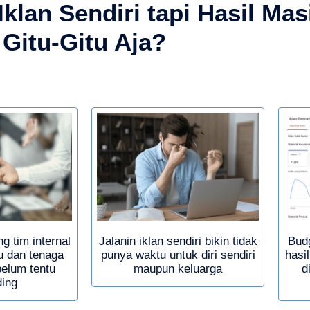
klan Sendiri tapi Hasil Mas
Gitu-Gitu Aja?
ng tim internal
Jalanin iklan sendiri bikin tidak
Budg
u dan tenaga
punya waktu untuk diri sendiri
hasi
belum tentu
maupun keluarga
d
ing