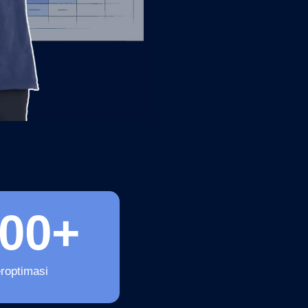
200
+
roptimasi