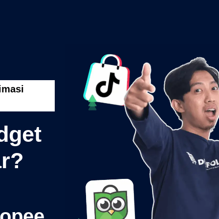
imasi
dget
ar?
opee