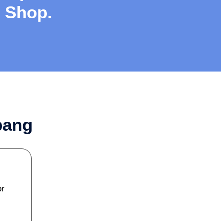
k Shop.
bang
or